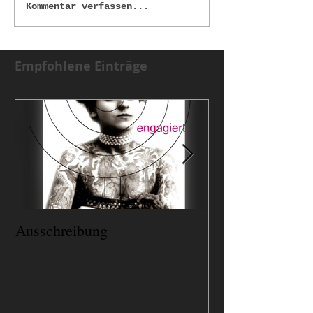
Kommentar verfassen...
Empfohlene Einträge
Ausschreibung
Lieblingsplätze..