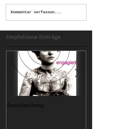
Kommentar verfassen...
Empfohlene Einträge
Ausschreibung
Lieblingsplätze..