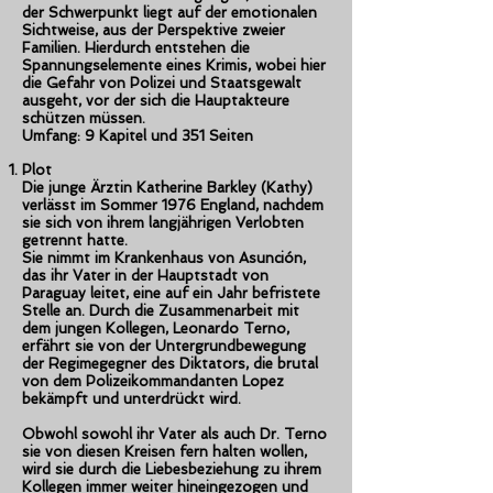
der Schwerpunkt liegt auf der emotionalen
Sichtweise, aus der Perspektive zweier
Familien. Hierdurch entstehen die
Spannungselemente eines Krimis, wobei hier
die Gefahr von Polizei und Staatsgewalt
ausgeht, vor der sich die Hauptakteure
schützen müssen.
Umfang: 9 Kapitel und 351 Seiten
Plot
Die junge Ärztin Katherine Barkley (Kathy)
verlässt im Sommer 1976 England, nachdem
sie sich von ihrem langjährigen Verlobten
getrennt hatte.
Sie nimmt im Krankenhaus von Asunción,
das ihr Vater in der Hauptstadt von
Paraguay leitet, eine auf ein Jahr befristete
Stelle an. Durch die Zusammenarbeit mit
dem jungen Kollegen, Leonardo Terno,
erfährt sie von der Untergrundbewegung
der Regimegegner des Diktators, die brutal
von dem Polizeikommandanten Lopez
bekämpft und unterdrückt wird.
Obwohl sowohl ihr Vater als auch Dr. Terno
sie von diesen Kreisen fern halten wollen,
wird sie durch die Liebesbeziehung zu ihrem
Kollegen immer weiter hineingezogen und