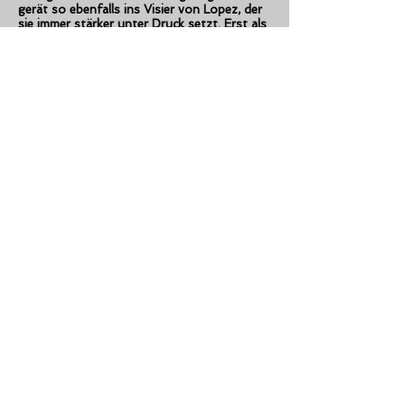
gerät so ebenfalls ins Visier von Lopez, der
sie immer stärker unter Druck setzt. Erst als
der Aufstand in den Armenvierteln immer
massiver und ein Attentat auf Lopez verübt
wird, muss dieser seine Gewaltherrschaft in
der Hauptstadt aufgeben.
Zur Autorin
Die im Strafrecht promovierte Juristin, mit
einem Erststudium Sozialarbeit, engagiert
sich seit Jahren in Hilfsprojekten und
schreibt in ihrer Freizeit.
Hierbei verknüpft sie politische Brennpunkte
mit psychologischen Elementen und stellt
so Zusammenhänge dar, die den Leser
einladen sollen, seine eigenen Standpunkte
hierzu zu hinterfragen.