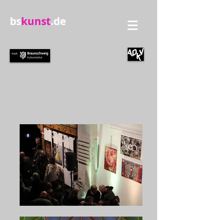
bs
kunst
.de