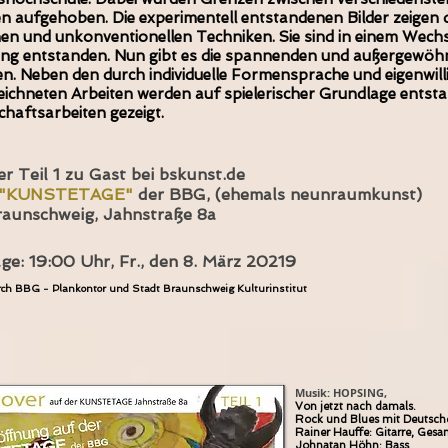
n aufgehoben. Die experimentell entstandenen Bilder zeigen
hen und unkonventionellen Techniken. Sie sind in einem Wech
ng entstanden. Nun gibt es die spannenden und außergewöhn
n. Neben den durch individuelle Formensprache und eigenwill
ichneten Arbeiten werden auf spielerischer Grundlage entst
haftsarbeiten gezeigt.
r Teil 1 zu Gast bei bskunst.de
"KUNSTETAGE"
der BBG, (ehemals neunraumkunst)
raunschweig, Jahnstraße 8a
age:
19:00 Uhr,
Fr., den 8. März 20219
rch BBG - Plankontor und Stadt Braunschweig Kulturinstitut
Musik: HOPSING,
Von jetzt nach damals.
Rock und Blues mit Deutsch
Rainer Hauffe: Gitarre, Gesa
Johnatan Höhn: Bass