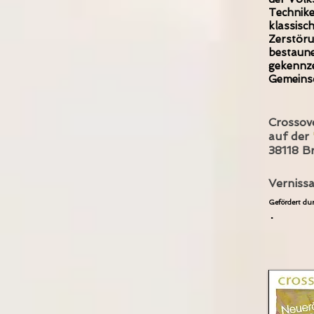
Technike
klassisc
Zerstöru
bestaune
gekennze
Gemeinsc
Crossove
auf der
38118 B
Verniss
Gefördert du
.