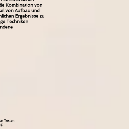
 die Kombination von
sel von Aufbau und
lichen Ergebnisse zu
ige Techniken
andene
en Texten.
ng.