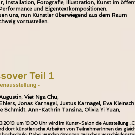
, Installation, Fotografie, Illustration, Kunst im öffen
Performance und Eigentextkompositionen.
uen uns, nun Künstler überwiegend aus dem Raum
schweig vorzustellen.
sover Teil 1
enausstellung -
Augustin, Viet Nga Chu,
Ehlers, Jonas Karnagel, Justus Karnagel, Eva Kleinsch
ne Schmidt,
Ann-Kathrin Tansina, Olivia Yi Yuan,
.2019, um 19:00 Uhr wird im Kunst-Salon die Ausstellung „C
nd dort künstlerische Arbeiten von TeilnehmerInnen des gle
shochschule. Dabei wurden Grenzen zwischen verschiedenste