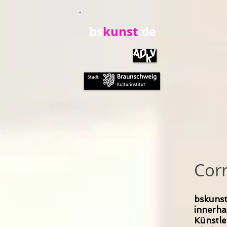
bs
kunst
.de
e
Corr
bskunst
innerha
Künstle