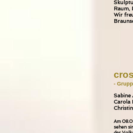
Skulptur
Raum, 
Wir fre
Braun
cros
- Grupp
Sabine 
Carola 
Christi
Am 08.03
sehen si
der Volk