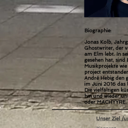
Biographie:
Jonas Kolb
, Jahrg
Ghostwriter, der v
am Elm lebt. In se
gesehen hat, sin
Musikprojekte wie
project entstand
André Hebig den 
im Juni 2016 das 
Die vielfältigen k
hin und wieder un
oder MACHYYRE.
Unser Ziel /