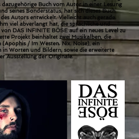
dazugehörige Buch vom Autor in einer Lesung
und seines Sonderstatus, hat sich dieses Buch
des Autors entwickelt. Vielleicht auch gerade
ihm viel abverlangt hat, die sprachliche und
 von DAS INFINITE BÖSE auf ein neues Level zu
tte Projekt beinhaltet zwei Musikalben, die
 (Apophis / Im Westen. Nix. Noise), ein
in Worten und Bildern, sowie die erweiterte
r Ausstellung der Originale.