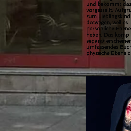
und bekommt das 
vorgestellt. Aufgr
zum Lieblingskind 
deswegen, weil es 
persönliche Ebene
heben. Das komple
separat erscheinen
umfassendes Buch 
physische Ebene de