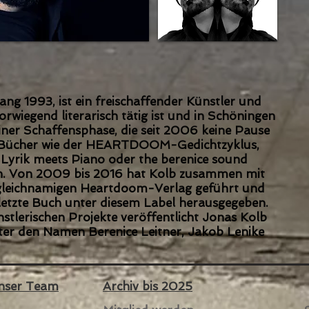
ang 1993, ist ein freischaffender Künstler und
orwiegend literarisch tätig ist und in Schöningen
iner Schaffensphase, die seit 2006 keine Pause
d Bücher wie der HEARTDOOM-Gedichtzyklus,
 Lyrik meets Piano oder the berenice sound
en. Von 2009 bis 2016 hat Kolb zusammen mit
gleichnamigen Heartdoom-Verlag geführt und
letzte Buch unter diesem Label herausgegeben.
ünstlerischen Projekte veröffentlicht Jonas Kolb
ter den Namen Berenice Leitner, Jakob Lenike
unser Team
Archiv bis 2025