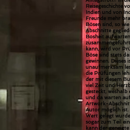
Alltagstrott? In di
Reisegeschichte vo
Indien und von In
Freunde mehr brauc
Bösen sind, so wie
Abschnitte geglied
Bosheit aufwarte
zusammengeführt w
kann, wird vor Pr
Böse sind stets dar
gewinnen. Dieses 
unaufmerksam lese
die Prüfungen lehr
der mit diesem Bu
viel Zeit und Herz
gesteckt, weshalb e
und da warten auf 
Artwork-Abschnitte
Autor möglich ist.
Wert gelegt wurd
sogar zum Teil ein
kann der geneigte 