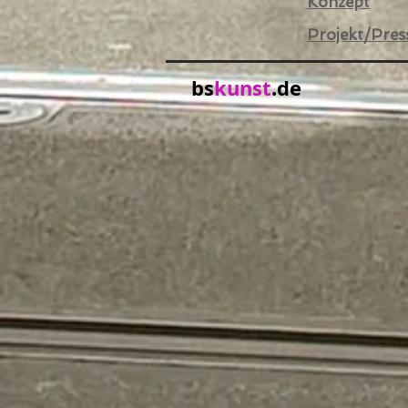
Konzept
Projekt/Pres
bs
kunst
.de