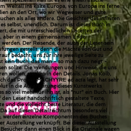
esem speziellen Fall ist es eine theatralische
m Weltall ins kalte Europa, von Europa ins ferne
dien an den Ort, wo wir Wegweiser und gute
hen als alles andere. Die Gesichter des infiniten
 es selbst, unendlich. Darum ist dieses Buch in
ert, die mit unterschiedlichen Facetten der
n, aber in einem gemeinsamen Ende
erden. Der Reisende, der auch der Leser sein
üfungen gestellt, denn die Mächte von Gut und
auf bedacht, uns für ihre jeweilige Seite zu
ist kein Buch, das man - so man dazu neigt -
n sollte. Die Wendungen und Hinweise, die uns
en wollen, stecken in den Details. Jonas Kolb,
ch das Projekt MACHYYRE ad acta legt, hat sehr
blut in die Ausarbeitung dieses Kunstwerks
s so viel mehr für ihn ist, als "nur" ein Buch. Hier
den Leser handschriftlich gestaltete Texte,
 und die vielleicht beste Literatur, die dem
 Da auf diesen Detailreichtum besonders viel
e, werden einzelne Komponenten des Buches
er Ausstellung verknüpft. Bei dieser Ausstellung
Besucher dann einen Blick in die Originale wagen