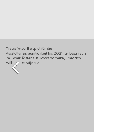
Pressefotos: Beispiel für die
Ausstellungsräumlichkeit bis 2021 für Lesungen
im Foyer Ärztehaus-Postapotheke, Friedrich-
Wilhelm-Straße 42: