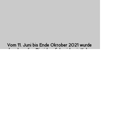
Vom 11. Juni bis Ende Oktober 2021 wurde
das ehemalige Riptide erfolgreich mit Kultur
bespielt.