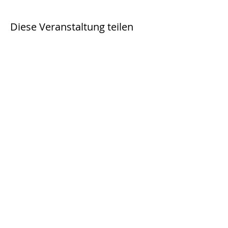
Diese Veranstaltung teilen
Unser Ziel /unser
Team
Archiv
Konzept
Impressum
Kontakt
© 2025 by Atelier BRANDT