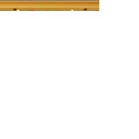
bs
kunst
.de
*
Melanie Schöckel
Ausstellung
Unser Ziel /unser
Team
Archiv
Konzept
Impressum
Kontakt