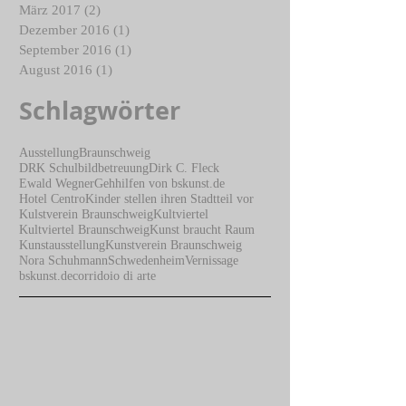
November 2017
(1)
1 Beitrag
April 2017
(1)
1 Beitrag
März 2017
(2)
2 Beiträge
Dezember 2016
(1)
1 Beitrag
September 2016
(1)
1 Beitrag
August 2016
(1)
1 Beitrag
Schlagwörter
Ausstellung
Braunschweig
DRK Schulbildbetreuung
Dirk C. Fleck
Ewald Wegner
Gehhilfen von bskunst.de
Hotel Centro
Kinder stellen ihren Stadtteil vor
Kulstverein Braunschweig
Kultviertel
Kultviertel Braunschweig
Kunst braucht Raum
Kunstausstellung
Kunstverein Braunschweig
Nora Schuhmann
Schwedenheim
Vernissage
bskunst.de
corridoio di arte