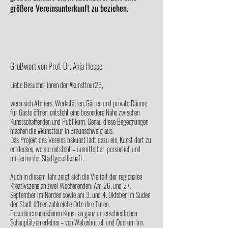
größere Vereinsunterkunft zu beziehen.
Grußwort von Prof. Dr. Anja Hesse
Liebe Besucher:innen der #kunsttour26,
wenn sich Ateliers, Werkstätten, Gärten und private Räume
für Gäste öffnen, entsteht eine besondere Nähe zwischen
Kunstschaffenden und Publikum. Genau diese Begegnungen
machen die #kunsttour in Braunschweig aus.
Das Projekt des Vereins bskunst lädt dazu ein, Kunst dort zu
entdecken, wo sie entsteht – unmittelbar, persönlich und
mitten in der Stadtgesellschaft.
Auch in diesem Jahr zeigt sich die Vielfalt der regionalen
Kreativszene an zwei Wochenenden: Am 26. und 27.
September im Norden sowie am 3. und 4. Oktober im Süden
der Stadt öffnen zahlreiche Orte ihre Türen.
Besucher:innen können Kunst an ganz unterschiedlichen
Schauplätzen erleben – von Watenbüttel, und Querum bis