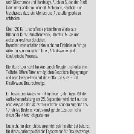
nach Gliesmarode und Hondelage. Auch im Süden der Stadt
laden unter anderem Lehndorf, Melverode, Rautheim und
Mascherode dazu ein, Ateliers und Ausstellungsorte zu
entdecken.
Über 120 Kulturschaffende präsentieren Werke aus
Bildender Kunst, Kunsthandwerk, Literatur, Musik und
weiteren kreativen Bereichen.
Besucher:innen erhalten dabei nicht nur Einblicke in fertige
Arbeiten, sondern auch in Ideen, Arbeitsweisen und
künstlerische Prozesse.
Die #kunsttour steht für Austausch, Neugier und kulturelle
Teilhabe. Offene Türen ermöglichen Gespräche, Begegnungen
und neue Perspektiven auf die vielfältige Kunst- und
Kreativszene Braunschweigs.
Ein besonderer Anlass kommt in diesem Jahr hinzu: Mit der
Auftaktveranstaltung am 25. September wird nicht nur die
neue Ausgabe der #kunsttour eröffnet, sondern zugleich das
10-jährige Bestehen von bskunst gefeiert, zu dem ich an
dieser Stelle herzlich gratuliere!
Und nicht nur das: Ich bedanke mich sehr herzlich bei bskunst
für dieses außergewöhnliche Engagement für Braunschweigs