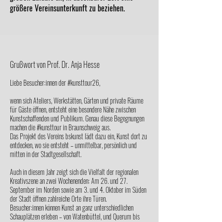
größere Vereinsunterkunft zu beziehen.
Grußwort von Prof. Dr. Anja Hesse
Liebe Besucher:innen der #kunsttour26,
wenn sich Ateliers, Werkstätten, Gärten und private Räume
für Gäste öffnen, entsteht eine besondere Nähe zwischen
Kunstschaffenden und Publikum. Genau diese Begegnungen
machen die #kunsttour in Braunschweig aus.
Das Projekt des Vereins bskunst lädt dazu ein, Kunst dort zu
entdecken, wo sie entsteht – unmittelbar, persönlich und
mitten in der Stadtgesellschaft.
Auch in diesem Jahr zeigt sich die Vielfalt der regionalen
Kreativszene an zwei Wochenenden: Am 26. und 27.
September im Norden sowie am 3. und 4. Oktober im Süden
der Stadt öffnen zahlreiche Orte ihre Türen.
Besucher:innen können Kunst an ganz unterschiedlichen
Schauplätzen erleben – von Watenbüttel, und Querum bis