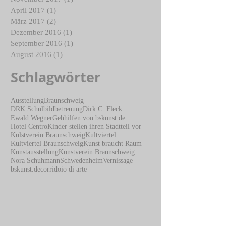
April 2017
(1)
1 Beitrag
März 2017
(2)
2 Beiträge
Dezember 2016
(1)
1 Beitrag
September 2016
(1)
1 Beitrag
August 2016
(1)
1 Beitrag
Schlagwörter
Ausstellung
Braunschweig
DRK Schulbildbetreuung
Dirk C. Fleck
Ewald Wegner
Gehhilfen von bskunst.de
Hotel Centro
Kinder stellen ihren Stadtteil vor
Kulstverein Braunschweig
Kultviertel
Kultviertel Braunschweig
Kunst braucht Raum
Kunstausstellung
Kunstverein Braunschweig
Nora Schuhmann
Schwedenheim
Vernissage
bskunst.de
corridoio di arte