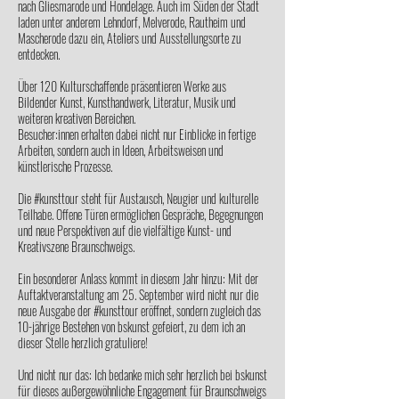
nach Gliesmarode und Hondelage. Auch im Süden der Stadt
laden unter anderem Lehndorf, Melverode, Rautheim und
Mascherode dazu ein, Ateliers und Ausstellungsorte zu
entdecken.
Über 120 Kulturschaffende präsentieren Werke aus
Bildender Kunst, Kunsthandwerk, Literatur, Musik und
weiteren kreativen Bereichen.
Besucher:innen erhalten dabei nicht nur Einblicke in fertige
Arbeiten, sondern auch in Ideen, Arbeitsweisen und
künstlerische Prozesse.
Die #kunsttour steht für Austausch, Neugier und kulturelle
Teilhabe. Offene Türen ermöglichen Gespräche, Begegnungen
und neue Perspektiven auf die vielfältige Kunst- und
Kreativszene Braunschweigs.
Ein besonderer Anlass kommt in diesem Jahr hinzu: Mit der
Auftaktveranstaltung am 25. September wird nicht nur die
neue Ausgabe der #kunsttour eröffnet, sondern zugleich das
10-jährige Bestehen von bskunst gefeiert, zu dem ich an
dieser Stelle herzlich gratuliere!
Und nicht nur das: Ich bedanke mich sehr herzlich bei bskunst
für dieses außergewöhnliche Engagement für Braunschweigs