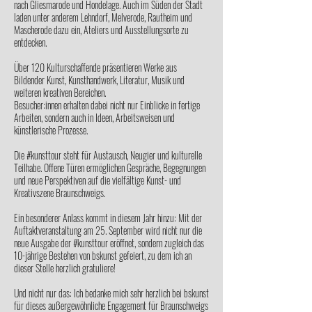
nach Gliesmarode und Hondelage. Auch im Süden der Stadt
laden unter anderem Lehndorf, Melverode, Rautheim und
Mascherode dazu ein, Ateliers und Ausstellungsorte zu
entdecken.
Über 120 Kulturschaffende präsentieren Werke aus
Bildender Kunst, Kunsthandwerk, Literatur, Musik und
weiteren kreativen Bereichen.
Besucher:innen erhalten dabei nicht nur Einblicke in fertige
Arbeiten, sondern auch in Ideen, Arbeitsweisen und
künstlerische Prozesse.
Die #kunsttour steht für Austausch, Neugier und kulturelle
Teilhabe. Offene Türen ermöglichen Gespräche, Begegnungen
und neue Perspektiven auf die vielfältige Kunst- und
Kreativszene Braunschweigs.
Ein besonderer Anlass kommt in diesem Jahr hinzu: Mit der
Auftaktveranstaltung am 25. September wird nicht nur die
neue Ausgabe der #kunsttour eröffnet, sondern zugleich das
10-jährige Bestehen von bskunst gefeiert, zu dem ich an
dieser Stelle herzlich gratuliere!
Und nicht nur das: Ich bedanke mich sehr herzlich bei bskunst
für dieses außergewöhnliche Engagement für Braunschweigs