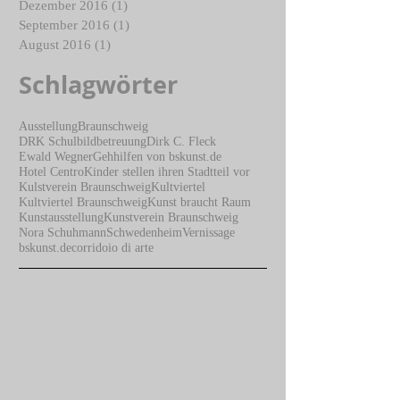
April 2017
(1)
1 Beitrag
März 2017
(2)
2 Beiträge
Dezember 2016
(1)
1 Beitrag
September 2016
(1)
1 Beitrag
August 2016
(1)
1 Beitrag
Schlagwörter
Ausstellung
Braunschweig
DRK Schulbildbetreuung
Dirk C. Fleck
Ewald Wegner
Gehhilfen von bskunst.de
Hotel Centro
Kinder stellen ihren Stadtteil vor
Kulstverein Braunschweig
Kultviertel
Kultviertel Braunschweig
Kunst braucht Raum
Kunstausstellung
Kunstverein Braunschweig
Nora Schuhmann
Schwedenheim
Vernissage
bskunst.de
corridoio di arte