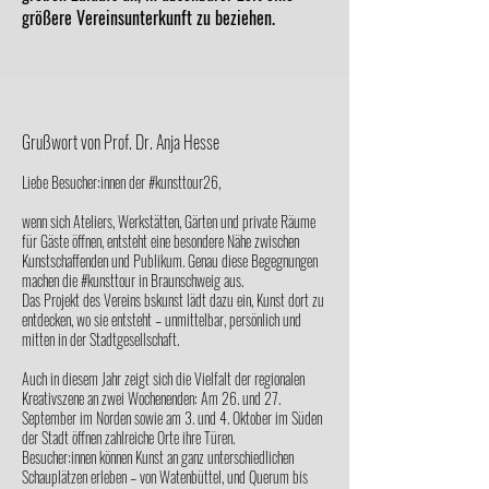
größere Vereinsunterkunft zu beziehen.
Grußwort von Prof. Dr. Anja Hesse
Liebe Besucher:innen der #kunsttour26,
wenn sich Ateliers, Werkstätten, Gärten und private Räume
für Gäste öffnen, entsteht eine besondere Nähe zwischen
Kunstschaffenden und Publikum. Genau diese Begegnungen
machen die #kunsttour in Braunschweig aus.
Das Projekt des Vereins bskunst lädt dazu ein, Kunst dort zu
entdecken, wo sie entsteht – unmittelbar, persönlich und
mitten in der Stadtgesellschaft.
Auch in diesem Jahr zeigt sich die Vielfalt der regionalen
Kreativszene an zwei Wochenenden: Am 26. und 27.
September im Norden sowie am 3. und 4. Oktober im Süden
der Stadt öffnen zahlreiche Orte ihre Türen.
Besucher:innen können Kunst an ganz unterschiedlichen
Schauplätzen erleben – von Watenbüttel, und Querum bis